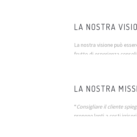
LA NOSTRA VISI
La nostra visione può essere
frutto di esperienza consol
LA NOSTRA MISS
“
Consigliare il cliente spie
propone lenti a costi irrisor