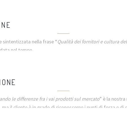
ONE
 sintentizzata nella frase “
Qualità dei fornitori e cultura del
idata nel tempo.
IONE
gando le differenze fra i vai prodotti sul mercato
” è la nostra
i, ma il cliente è in grado di riconoscerne i punti di forza e di